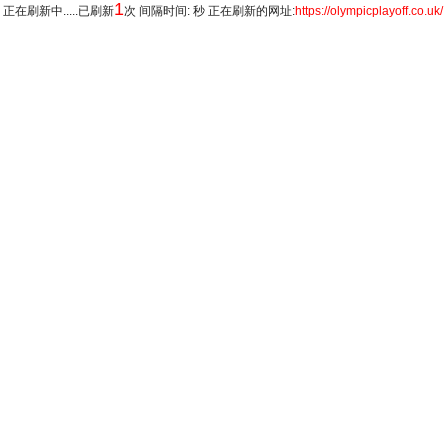
1
正在刷新中.....已刷新
次 间隔时间: 秒 正在刷新的网址:
https://olympicplayoff.co.uk/