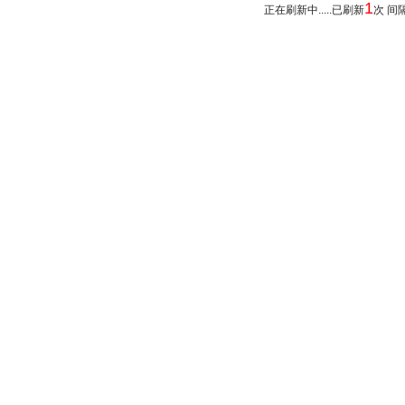
1
正在刷新中.....已刷新
次 间