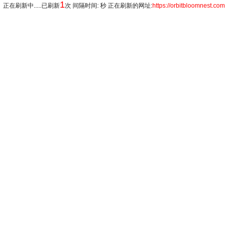
1
正在刷新中.....已刷新
次 间隔时间: 秒 正在刷新的网址:
https://orbitbloomnest.com