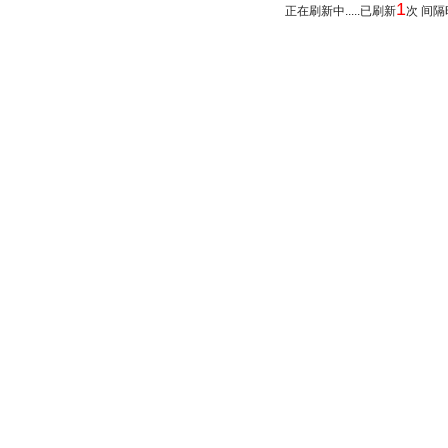
1
正在刷新中.....已刷新
次 间隔