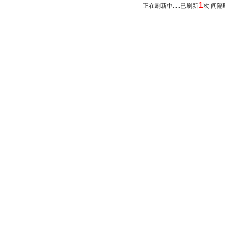
1
正在刷新中.....已刷新
次 间隔