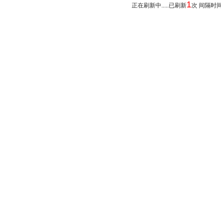
1
正在刷新中.....已刷新
次 间隔时间