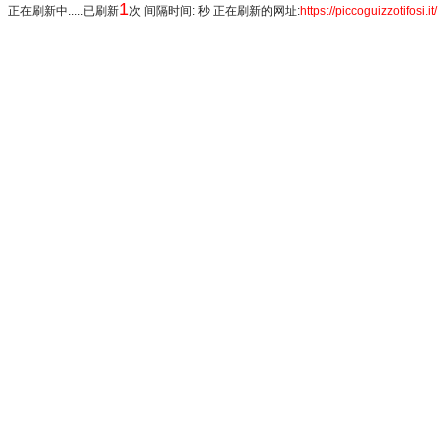
1
正在刷新中.....已刷新
次 间隔时间: 秒 正在刷新的网址:
https://piccoguizzotifosi.it/