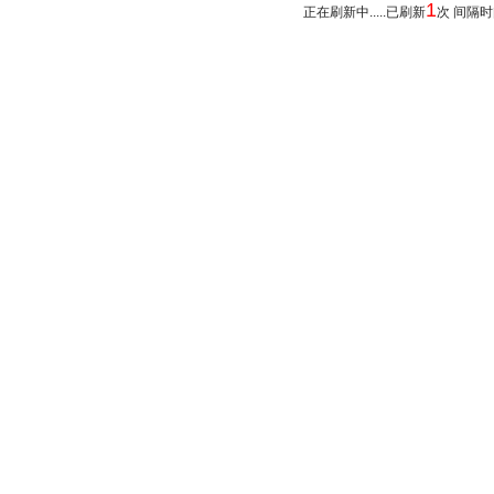
1
正在刷新中.....已刷新
次 间隔时