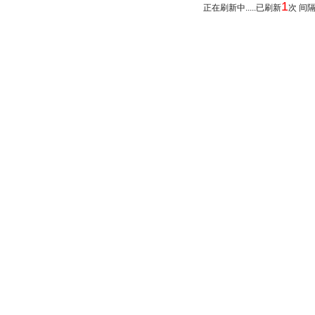
1
正在刷新中.....已刷新
次 间隔