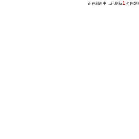
1
正在刷新中.....已刷新
次 间隔