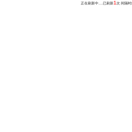
1
正在刷新中.....已刷新
次 间隔时