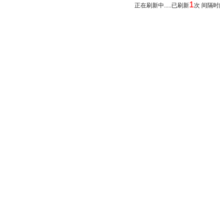
1
正在刷新中.....已刷新
次 间隔时