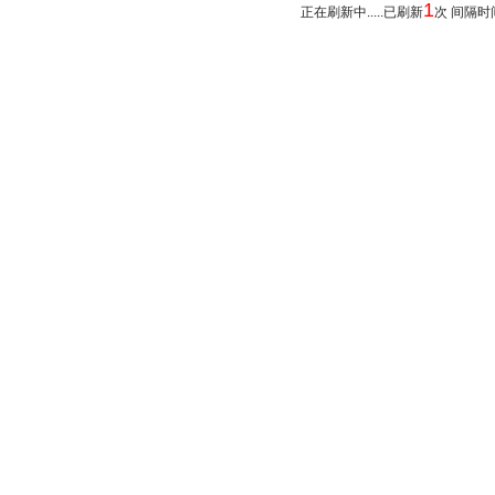
1
正在刷新中.....已刷新
次 间隔时