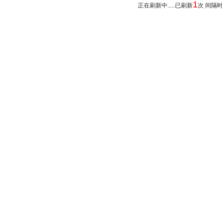
1
正在刷新中.....已刷新
次 间隔时