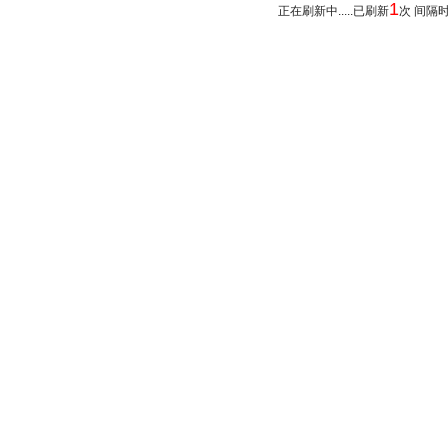
1
正在刷新中.....已刷新
次 间隔时