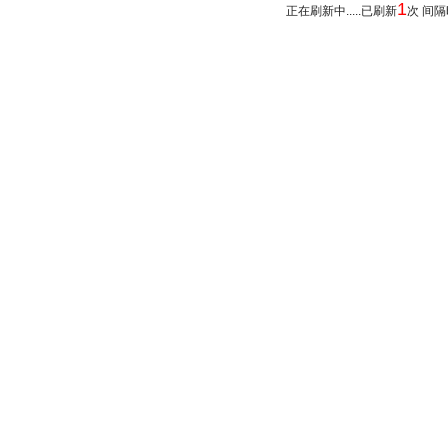
1
正在刷新中.....已刷新
次 间隔