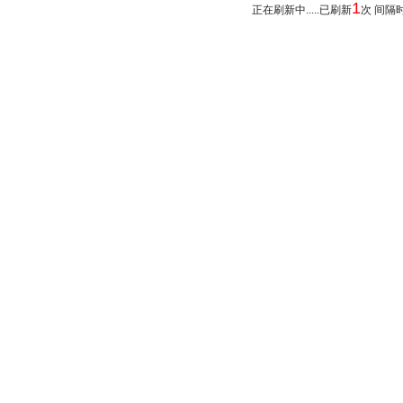
1
正在刷新中.....已刷新
次 间隔