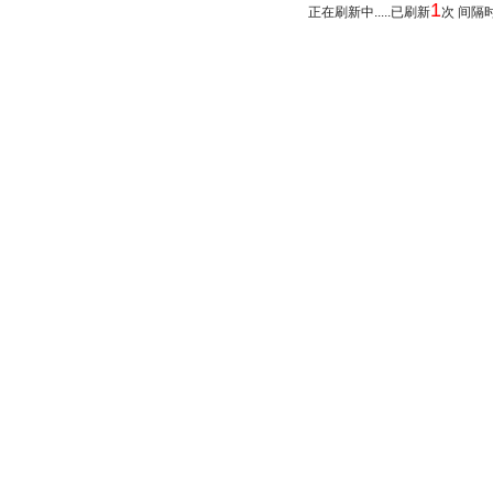
1
正在刷新中.....已刷新
次 间隔时