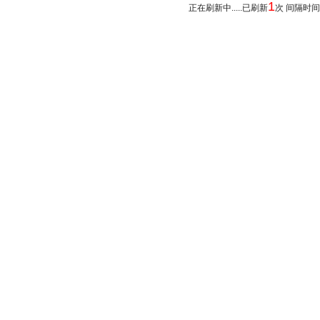
1
正在刷新中.....已刷新
次 间隔时间