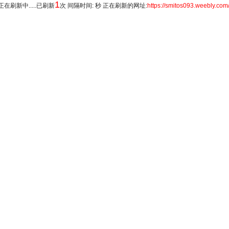
1
正在刷新中.....已刷新
次 间隔时间: 秒 正在刷新的网址:
https://smitos093.weebly.com