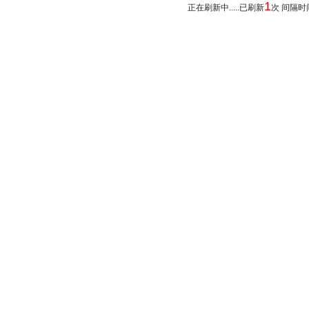
1
正在刷新中.....已刷新
次 间隔时