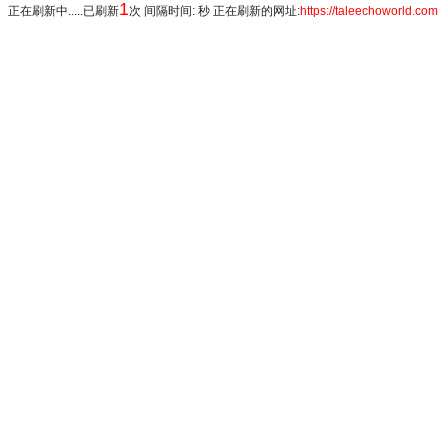
1
正在刷新中.....已刷新
次 间隔时间: 秒 正在刷新的网址:
https://taleechoworld.com