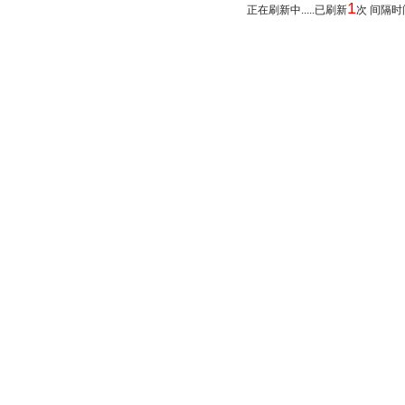
1
正在刷新中.....已刷新
次 间隔时