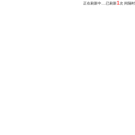
1
正在刷新中.....已刷新
次 间隔时