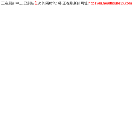
1
正在刷新中.....已刷新
次 间隔时间: 秒 正在刷新的网址:
https://ur.healthsure3x.com