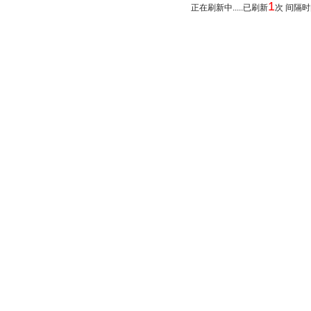
1
正在刷新中.....已刷新
次 间隔时