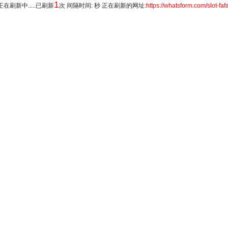
1
正在刷新中.....已刷新
次 间隔时间: 秒 正在刷新的网址:
https://whatsform.com/slot-faf