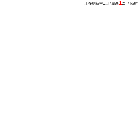
1
正在刷新中.....已刷新
次 间隔时