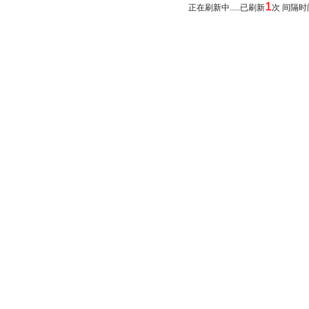
1
正在刷新中.....已刷新
次 间隔时