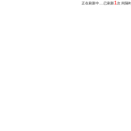
1
正在刷新中.....已刷新
次 间隔时