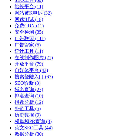
SEO工具
(60)
站长平台
(11)
网站被K申诉
(32)
网速测试
(18)
免费CDN
(11)
安全检测
(35)
广告联盟
(111)
广告管家
(5)
统计工具
(11)
在线制作图片
(21)
开放平台
(79)
自媒体平台
(43)
搜索登陆入口
(67)
SEO诊断
(8)
域名查询
(27)
排名查询
(10)
指数分析
(12)
外链工具
(5)
历史数据
(9)
权重和PR查询
(3)
英文SEO工具
(44)
数据分析
(30)