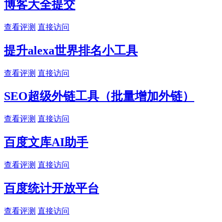
博客大全提交
查看评测
直接访问
提升alexa世界排名小工具
查看评测
直接访问
SEO超级外链工具（批量增加外链）
查看评测
直接访问
百度文库AI助手
查看评测
直接访问
百度统计开放平台
查看评测
直接访问