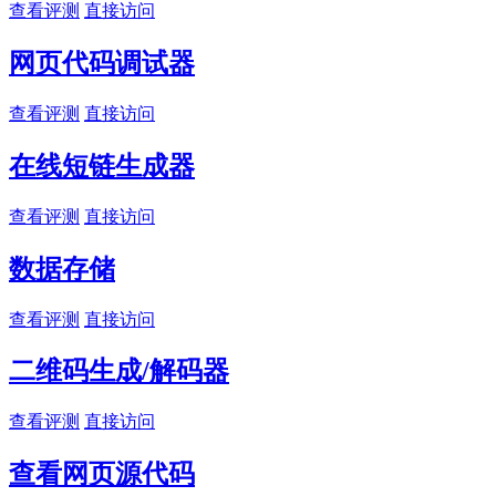
查看评测
直接访问
网页代码调试器
查看评测
直接访问
在线短链生成器
查看评测
直接访问
数据存储
查看评测
直接访问
二维码生成/解码器
查看评测
直接访问
查看网页源代码