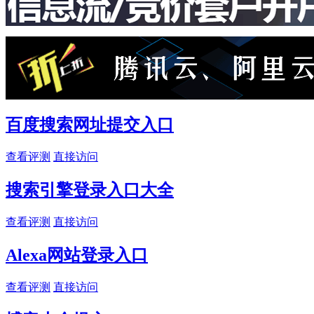
百度搜索网址提交入口
查看评测
直接访问
搜索引擎登录入口大全
查看评测
直接访问
Alexa网站登录入口
查看评测
直接访问