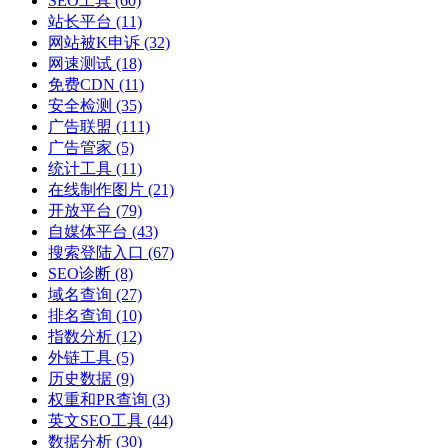
SEO工具
(60)
站长平台
(11)
网站被K申诉
(32)
网速测试
(18)
免费CDN
(11)
安全检测
(35)
广告联盟
(111)
广告管家
(5)
统计工具
(11)
在线制作图片
(21)
开放平台
(79)
自媒体平台
(43)
搜索登陆入口
(67)
SEO诊断
(8)
域名查询
(27)
排名查询
(10)
指数分析
(12)
外链工具
(5)
历史数据
(9)
权重和PR查询
(3)
英文SEO工具
(44)
数据分析
(30)