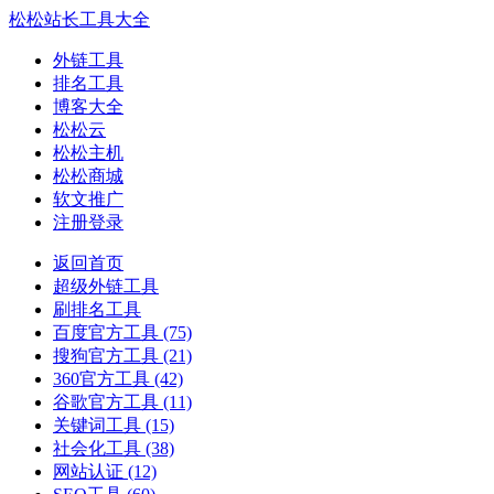
松松站长工具大全
外链工具
排名工具
博客大全
松松云
松松主机
松松商城
软文推广
注册登录
返回首页
超级外链工具
刷排名工具
百度官方工具
(75)
搜狗官方工具
(21)
360官方工具
(42)
谷歌官方工具
(11)
关键词工具
(15)
社会化工具
(38)
网站认证
(12)