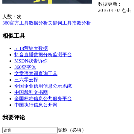
数据更新：
2016-01-07
点击
人数：
次
360官方工具
数据分析
关键词工具
指数分析
相似工具
5118营销大数据
抖音直播数据分析监测平台
MSDN我告诉你
360查字体
文章违禁词查询工具
三六零云探
全国企业信用信息公示系统
中国裁判文书网
全国标准信息公共服务平台
中国执行信息公开网
我要评论
昵称（必填）