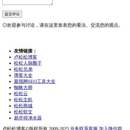
◎欢迎参与讨论，请在这里发表您的看法、交流您的观点。
友情链接：
卢松松博客
松松人脉圈子
松松兄弟
博客大全
最我网SEO工具大全
蜘蛛大师
松松云
松松主机
松松商城
松松软文
易开得净水器
卢松松博客©版权所有 2009-2025
业务联系客服
加入微信群