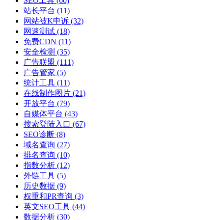
SEO工具
(60)
站长平台
(11)
网站被K申诉
(32)
网速测试
(18)
免费CDN
(11)
安全检测
(35)
广告联盟
(111)
广告管家
(5)
统计工具
(11)
在线制作图片
(21)
开放平台
(79)
自媒体平台
(43)
搜索登陆入口
(67)
SEO诊断
(8)
域名查询
(27)
排名查询
(10)
指数分析
(12)
外链工具
(5)
历史数据
(9)
权重和PR查询
(3)
英文SEO工具
(44)
数据分析
(30)