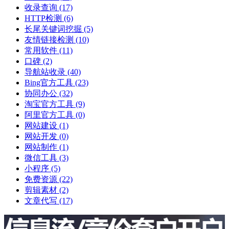
收录查询
(17)
HTTP检测
(6)
长尾关键词挖掘
(5)
友情链接检测
(10)
常用软件
(11)
口碑
(2)
导航站收录
(40)
Bing官方工具
(23)
协同办公
(32)
淘宝官方工具
(9)
阿里官方工具
(0)
网站建设
(1)
网站开发
(0)
网站制作
(1)
微信工具
(3)
小程序
(5)
免费资源
(22)
剪辑素材
(2)
文章代写
(17)