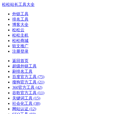
松松站长工具大全
外链工具
排名工具
博客大全
松松云
松松主机
松松商城
软文推广
注册登录
返回首页
超级外链工具
刷排名工具
百度官方工具
(75)
搜狗官方工具
(21)
360官方工具
(42)
谷歌官方工具
(11)
关键词工具
(15)
社会化工具
(38)
网站认证
(12)