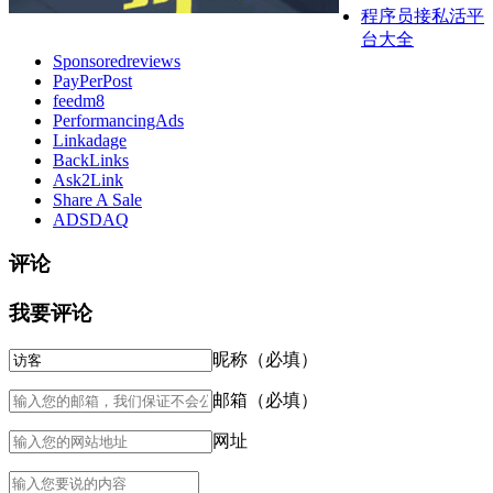
程序员接私活平
台大全
Sponsoredreviews
PayPerPost
feedm8
PerformancingAds
Linkadage
BackLinks
Ask2Link
Share A Sale
ADSDAQ
评论
我要评论
昵称（必填）
邮箱（必填）
网址