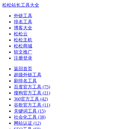
松松站长工具大全
外链工具
排名工具
博客大全
松松云
松松主机
松松商城
软文推广
注册登录
返回首页
超级外链工具
刷排名工具
百度官方工具
(75)
搜狗官方工具
(21)
360官方工具
(42)
谷歌官方工具
(11)
关键词工具
(15)
社会化工具
(38)
网站认证
(12)