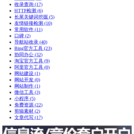
收录查询
(17)
HTTP检测
(6)
长尾关键词挖掘
(5)
友情链接检测
(10)
常用软件
(11)
口碑
(2)
导航站收录
(40)
Bing官方工具
(23)
协同办公
(32)
淘宝官方工具
(9)
阿里官方工具
(0)
网站建设
(1)
网站开发
(0)
网站制作
(1)
微信工具
(3)
小程序
(5)
免费资源
(22)
剪辑素材
(2)
文章代写
(17)