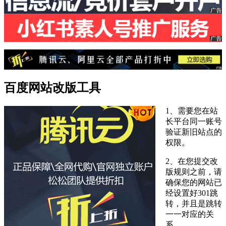
百度网站改版工具
1、需要您在站
长平台同一账号
验证新旧站点的
权限。
2、在您提交改
版规则之前，请
确保您的网站已
经设置好301跳
转，并且是跳转
一一对应的关
系。