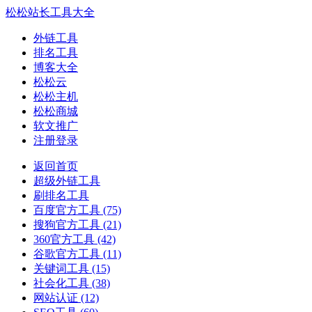
松松站长工具大全
外链工具
排名工具
博客大全
松松云
松松主机
松松商城
软文推广
注册登录
返回首页
超级外链工具
刷排名工具
百度官方工具
(75)
搜狗官方工具
(21)
360官方工具
(42)
谷歌官方工具
(11)
关键词工具
(15)
社会化工具
(38)
网站认证
(12)