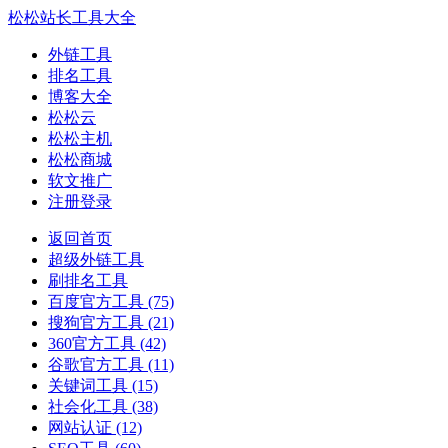
松松站长工具大全
外链工具
排名工具
博客大全
松松云
松松主机
松松商城
软文推广
注册登录
返回首页
超级外链工具
刷排名工具
百度官方工具
(75)
搜狗官方工具
(21)
360官方工具
(42)
谷歌官方工具
(11)
关键词工具
(15)
社会化工具
(38)
网站认证
(12)