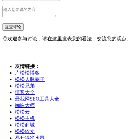
◎欢迎参与讨论，请在这里发表您的看法、交流您的观点。
友情链接：
卢松松博客
松松人脉圈子
松松兄弟
博客大全
最我网SEO工具大全
蜘蛛大师
松松云
松松主机
松松商城
松松软文
易开得净水器