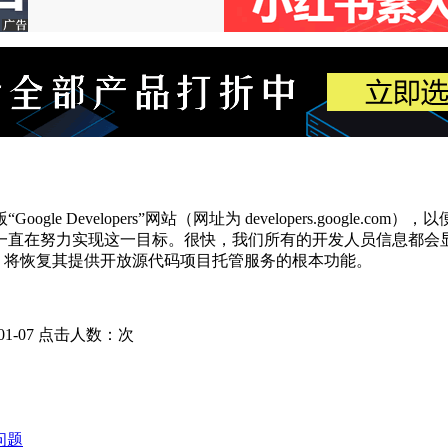
oogle Developers”网站（网址为 developers.goo
一直在努力实现这一目标。很快，我们所有的开发人员信息都会
le.com）将恢复其提供开放源代码项目托管服务的根本功能。
1-07
点击人数：
次
问题