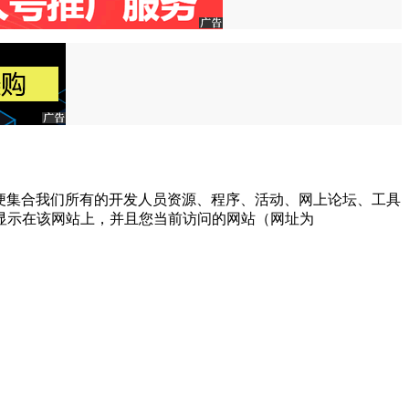
gle.com），以便集合我们所有的开发人员资源、程序、活动、网上论坛、工具
显示在该网站上，并且您当前访问的网站（网址为