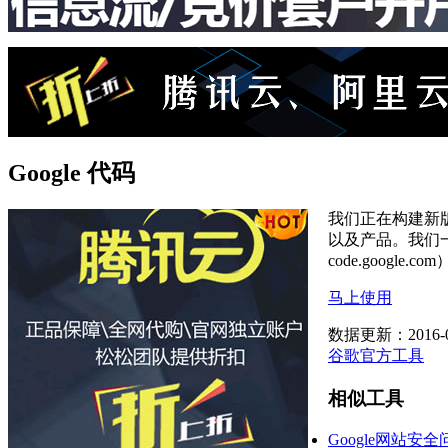
Google 代码
我们正在构建新版“G
以及产品。我们
code.goog
马上使用
数据更新：2016-0
谷歌官方工具
相似工具
Google网站安全