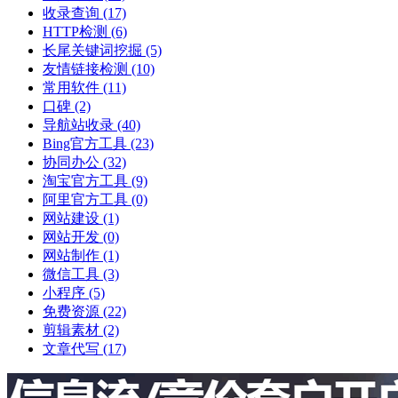
收录查询
(17)
HTTP检测
(6)
长尾关键词挖掘
(5)
友情链接检测
(10)
常用软件
(11)
口碑
(2)
导航站收录
(40)
Bing官方工具
(23)
协同办公
(32)
淘宝官方工具
(9)
阿里官方工具
(0)
网站建设
(1)
网站开发
(0)
网站制作
(1)
微信工具
(3)
小程序
(5)
免费资源
(22)
剪辑素材
(2)
文章代写
(17)