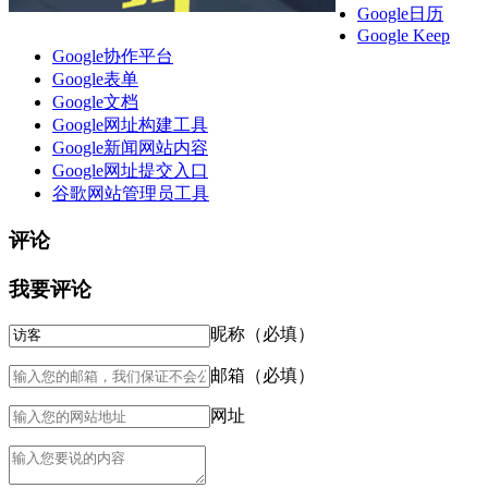
Google日历
Google Keep
Google协作平台
Google表单
Google文档
Google网址构建工具
Google新闻网站内容
Google网址提交入口
谷歌网站管理员工具
评论
我要评论
昵称（必填）
邮箱（必填）
网址