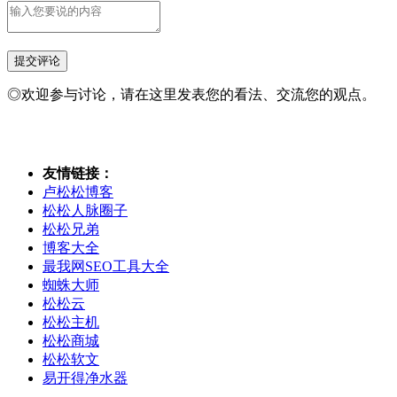
◎欢迎参与讨论，请在这里发表您的看法、交流您的观点。
友情链接：
卢松松博客
松松人脉圈子
松松兄弟
博客大全
最我网SEO工具大全
蜘蛛大师
松松云
松松主机
松松商城
松松软文
易开得净水器