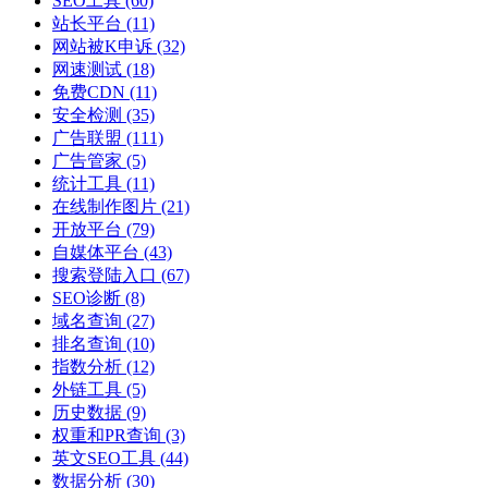
SEO工具
(60)
站长平台
(11)
网站被K申诉
(32)
网速测试
(18)
免费CDN
(11)
安全检测
(35)
广告联盟
(111)
广告管家
(5)
统计工具
(11)
在线制作图片
(21)
开放平台
(79)
自媒体平台
(43)
搜索登陆入口
(67)
SEO诊断
(8)
域名查询
(27)
排名查询
(10)
指数分析
(12)
外链工具
(5)
历史数据
(9)
权重和PR查询
(3)
英文SEO工具
(44)
数据分析
(30)