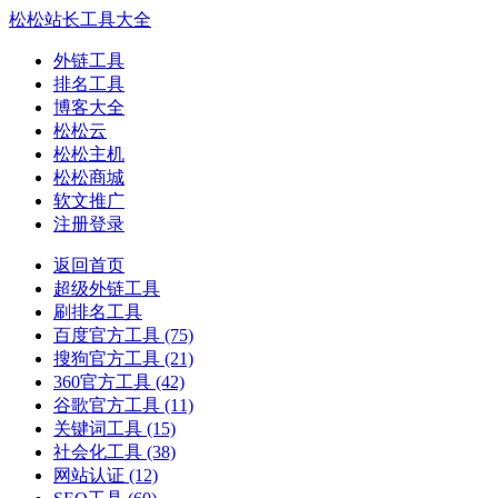
松松站长工具大全
外链工具
排名工具
博客大全
松松云
松松主机
松松商城
软文推广
注册登录
返回首页
超级外链工具
刷排名工具
百度官方工具
(75)
搜狗官方工具
(21)
360官方工具
(42)
谷歌官方工具
(11)
关键词工具
(15)
社会化工具
(38)
网站认证
(12)