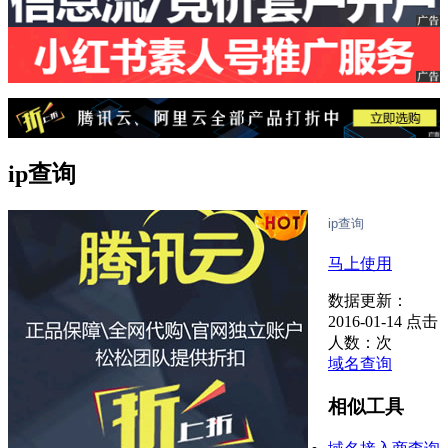
ip查询
ip查询
马上使用
数据更新：
2016-01-14
点击
人数：
次
域名查询
相似工具