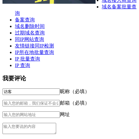
域名接入商查询
域名备案批量查
询
备案查询
域名删除时间
过期域名查询
同IP网站查询
友情链接同IP检测
IP所在地批量查询
IP 批量查询
IP 查询
我要评论
昵称（必填）
邮箱（必填）
网址