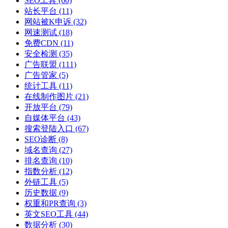
SEO工具
(60)
站长平台
(11)
网站被K申诉
(32)
网速测试
(18)
免费CDN
(11)
安全检测
(35)
广告联盟
(111)
广告管家
(5)
统计工具
(11)
在线制作图片
(21)
开放平台
(79)
自媒体平台
(43)
搜索登陆入口
(67)
SEO诊断
(8)
域名查询
(27)
排名查询
(10)
指数分析
(12)
外链工具
(5)
历史数据
(9)
权重和PR查询
(3)
英文SEO工具
(44)
数据分析
(30)