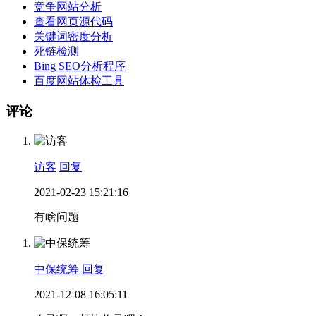
竞争网站分析
查看网页源代码
关键词密度分析
死链检测
Bing SEO分析程序
百度网站体检工具
评论
访客
回复
2021-02-23 15:21:16
有啥问题
中保统筹
回复
2021-12-08 16:05:11