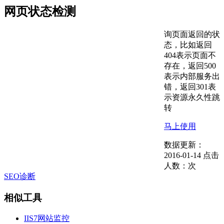
网页状态检测
询页面返回的状
态，比如返回
404表示页面不
存在，返回500
表示内部服务出
错，返回301表
示资源永久性跳
转
马上使用
数据更新：
2016-01-14
点击
人数：
次
SEO诊断
相似工具
IIS7网站监控