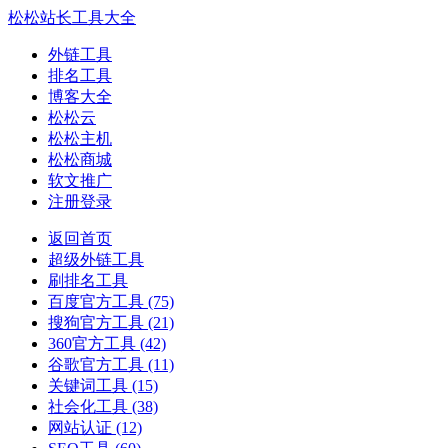
松松站长工具大全
外链工具
排名工具
博客大全
松松云
松松主机
松松商城
软文推广
注册登录
返回首页
超级外链工具
刷排名工具
百度官方工具
(75)
搜狗官方工具
(21)
360官方工具
(42)
谷歌官方工具
(11)
关键词工具
(15)
社会化工具
(38)
网站认证
(12)