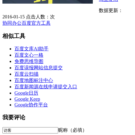
数据更新：
2016-01-15
点击人数：
次
协同办公
百度官方工具
相似工具
百度文库AI助手
百度文心一格
免费思维导图
百度误报网站信息提交
百度云扫描
百度地图标注中心
百度新闻源在线申请提交入口
Google日历
Google Keep
Google协作平台
我要评论
昵称（必填）