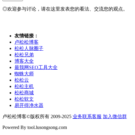
◎欢迎参与讨论，请在这里发表您的看法、交流您的观点。
友情链接：
卢松松博客
松松人脉圈子
松松兄弟
博客大全
最我网SEO工具大全
蜘蛛大师
松松云
松松主机
松松商城
松松软文
易开得净水器
卢松松博客©版权所有 2009-2025
业务联系客服
加入微信群
Powered By tool.lusongsong.com