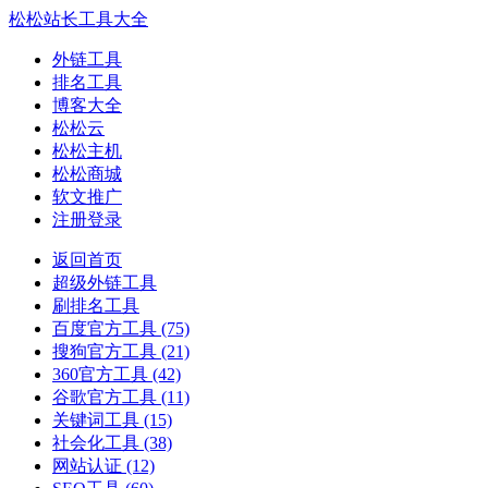
松松站长工具大全
外链工具
排名工具
博客大全
松松云
松松主机
松松商城
软文推广
注册登录
返回首页
超级外链工具
刷排名工具
百度官方工具
(75)
搜狗官方工具
(21)
360官方工具
(42)
谷歌官方工具
(11)
关键词工具
(15)
社会化工具
(38)
网站认证
(12)