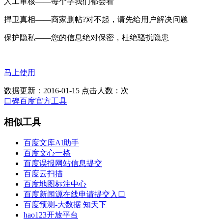
人工审核——每个字我们都会看
捍卫真相——商家删帖?对不起，请先给用户解决问题
保护隐私——您的信息绝对保密，杜绝骚扰隐患
马上使用
数据更新：2016-01-15
点击人数：
次
口碑
百度官方工具
相似工具
百度文库AI助手
百度文心一格
百度误报网站信息提交
百度云扫描
百度地图标注中心
百度新闻源在线申请提交入口
百度预测-大数据 知天下
hao123开放平台