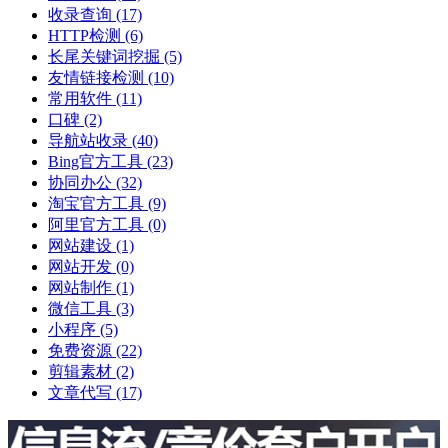
收录查询
(17)
HTTP检测
(6)
长尾关键词挖掘
(5)
友情链接检测
(10)
常用软件
(11)
口碑
(2)
导航站收录
(40)
Bing官方工具
(23)
协同办公
(32)
淘宝官方工具
(9)
阿里官方工具
(0)
网站建设
(1)
网站开发
(0)
网站制作
(1)
微信工具
(3)
小程序
(5)
免费资源
(22)
剪辑素材
(2)
文章代写
(17)