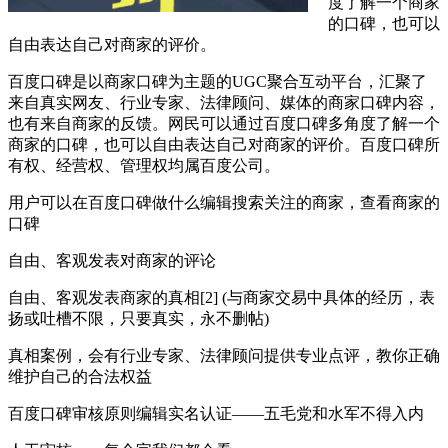
度了解一个商家
的口碑，也可以
自由表达自己对商家的评价。
百度口碑是以商家口碑为主题的UGC聚合互动平台，汇聚了
来自真实网友、行业专家、法律顾问、媒体的商家口碑内容，
也有来自商家的反馈。网民可以通过百度口碑多角度了解一个
商家的口碑，也可以自由表达自己对商家的评价。百度口碑所
有权、经营权、管理权均属百度公司。
用户可以在百度口碑做什么编辑搜索关注的商家，查看商家的
口碑
自由、客观发表对商家的评论
自由、客观发表商家的真相[2] (与商家交易中具体的经历，表
扬或吐槽不限，只要真实，永不删帖)
真相案例，会有行业专家、法律顾问提供专业点评，教你正确
维护自己的合法权益
百度口碑审核原则编辑实名认证——五毛党和水军不得入内