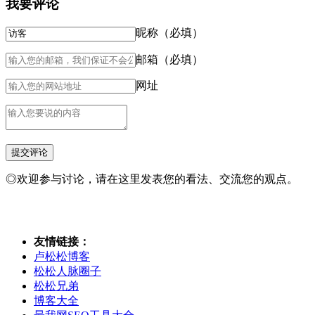
我要评论
昵称（必填）
邮箱（必填）
网址
◎欢迎参与讨论，请在这里发表您的看法、交流您的观点。
友情链接：
卢松松博客
松松人脉圈子
松松兄弟
博客大全