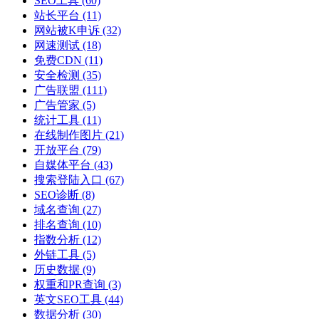
SEO工具
(60)
站长平台
(11)
网站被K申诉
(32)
网速测试
(18)
免费CDN
(11)
安全检测
(35)
广告联盟
(111)
广告管家
(5)
统计工具
(11)
在线制作图片
(21)
开放平台
(79)
自媒体平台
(43)
搜索登陆入口
(67)
SEO诊断
(8)
域名查询
(27)
排名查询
(10)
指数分析
(12)
外链工具
(5)
历史数据
(9)
权重和PR查询
(3)
英文SEO工具
(44)
数据分析
(30)