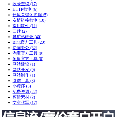
收录查询
(17)
HTTP检测
(6)
长尾关键词挖掘
(5)
友情链接检测
(10)
常用软件
(11)
口碑
(2)
导航站收录
(40)
Bing官方工具
(23)
协同办公
(32)
淘宝官方工具
(9)
阿里官方工具
(0)
网站建设
(1)
网站开发
(0)
网站制作
(1)
微信工具
(3)
小程序
(5)
免费资源
(22)
剪辑素材
(2)
文章代写
(17)